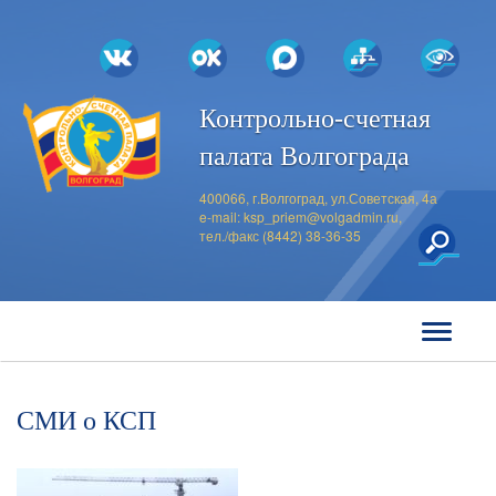
Контрольно-счетная
палата Волгограда
400066, г.Волгоград, ул.Советская, 4а
e-mail:
ksp_priem@volgadmin.ru
,
тел./факс (8442) 38-36-35
СМИ о КСП