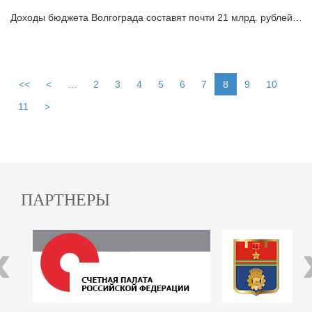
Доходы бюджета Волгограда составят почти 21 млрд. рублей…
<<
<
…
2
3
4
5
6
7
8
9
10
11
>
ПАРТНЕРЫ
‹