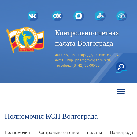
Контрольно-счетная
палата Волгограда
400066, г.Волгоград, ул.Советская, 4а
e-mail:
ksp_priem@volgadmin.ru
,
тел./факс (8442) 38-36-35
Полномочия КСП Волгограда
Полномочия Контрольно-счетной палаты Волгограда