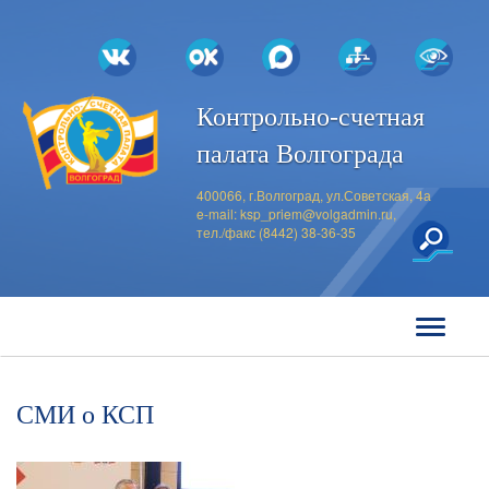
Контрольно-счетная
палата Волгограда
400066, г.Волгоград, ул.Советская, 4а
e-mail:
ksp_priem@volgadmin.ru
,
тел./факс (8442) 38-36-35
СМИ о КСП