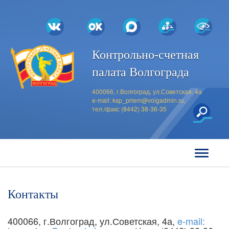
Контрольно-счетная
палата Волгограда
400066, г.Волгоград, ул.Советская, 4а
e-mail:
ksp_priem@volgadmin.ru
,
тел./факс (8442) 38-36-35
Контакты
400066, г.Волгоград, ул.Советская, 4а,
e-mail: