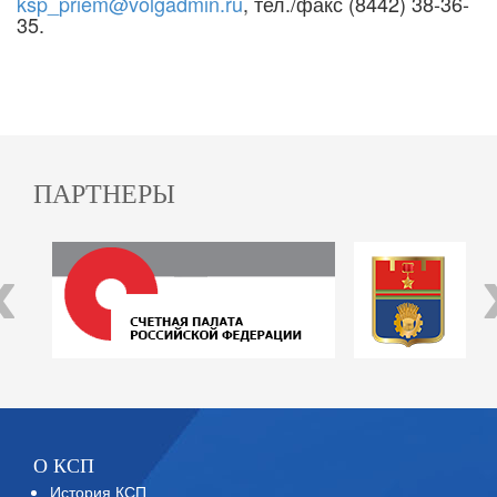
ksp_priem@volgadmin.ru
, тел./факс (8442) 38-36-
35.
ПАРТНЕРЫ
‹
О КСП
История КСП