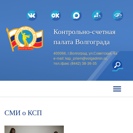
Контрольно-счетная
палата Волгограда
400066, г.Волгоград, ул.Советская, 4а
e-mail:
ksp_priem@volgadmin.ru
,
тел./факс (8442) 38-36-35
СМИ о КСП