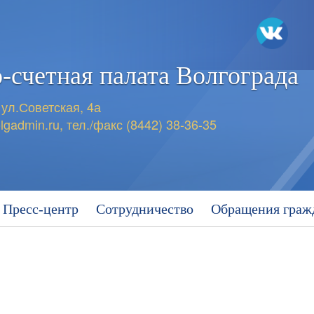
-счетная
палата Волгограда
 ул.Советская, 4а
lgadmin.ru
,
тел./факс (8442) 38-36-35
Пресс-центр
Сотрудничество
Обращения граж