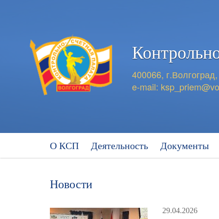
Контрольно
400066, г.Волгоград,
e-mail:
ksp_priem@vo
О КСП
Деятельность
Документы
Новости
29.04.2026