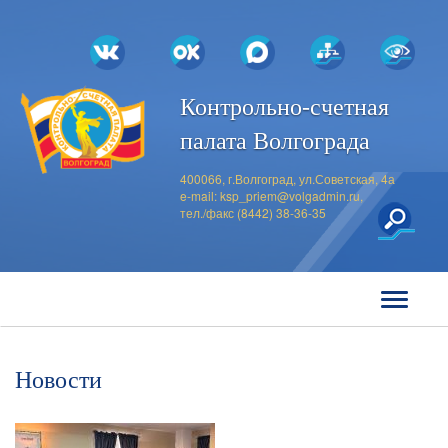
Контрольно-счетная
палата Волгограда
400066, г.Волгоград, ул.Советская, 4а
e-mail:
ksp_priem@volgadmin.ru
,
тел./факс (8442) 38-36-35
Новости