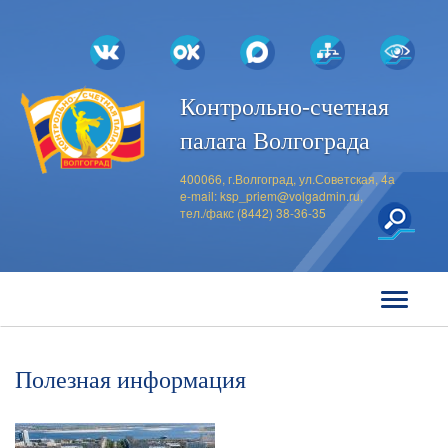
Контрольно-счетная
палата Волгограда
400066, г.Волгоград, ул.Советская, 4а
e-mail:
ksp_priem@volgadmin.ru
,
тел./факс (8442) 38-36-35
Полезная информация