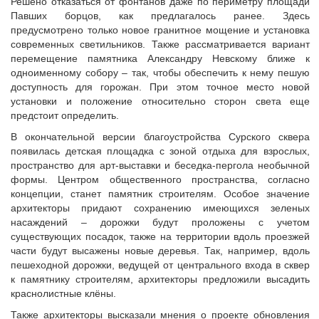
Решено отказаться от фонтанов даже по периметру площади
Павших борцов, как предлагалось ранее. Здесь
предусмотрено только новое гранитное мощение и установка
современных светильников. Также рассматривается вариант
перемещение памятника Александру Невскому ближе к
одноименному собору – так, чтобы обеспечить к нему пешую
доступность для горожан. При этом точное место новой
установки и положение относительно сторон света еще
предстоит определить.
В окончательной версии благоустройства Сурского сквера
появилась детская площадка с зоной отдыха для взрослых,
пространство для арт-выставки и беседка-пергола необычной
формы. Центром общественного пространства, согласно
концепции, станет памятник строителям. Особое значение
архитекторы придают сохранению имеющихся зеленых
насаждений – дорожки будут проложены с учетом
существующих посадок, также на территории вдоль проезжей
части будут высажены новые деревья. Так, например, вдоль
пешеходной дорожки, ведущей от центрального входа в сквер
к памятнику строителям, архитекторы предложили высадить
краснолистные клёны.
Также архитекторы высказали мнения о проекте обновления