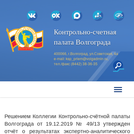
Контрольно-счетная
палата Волгограда
400066, г.Волгоград, ул.Советская, 4а
e-mail:
ksp_priem@volgadmin.ru
,
тел./факс (8442) 38-36-35
Решением Коллегии Контрольно-счётной палаты
Волгограда от 19.12.2019 № 49/13 утвержден
отчёт о результатах экспертно-аналитического