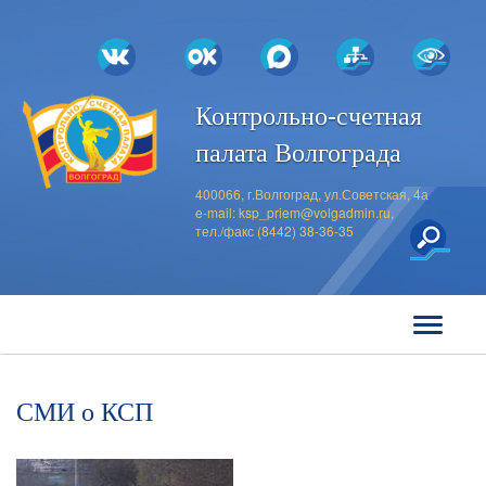
Контрольно-счетная
палата Волгограда
400066, г.Волгоград, ул.Советская, 4а
e-mail:
ksp_priem@volgadmin.ru
,
тел./факс (8442) 38-36-35
СМИ о КСП