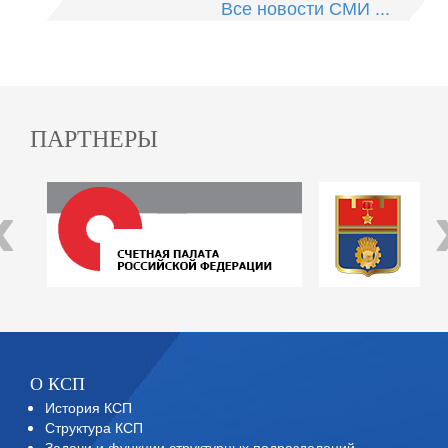
Все новости СМИ ...
ПАРТНЕРЫ
‹
О КСП
История КСП
Структура КСП
Задачи и функции структурных подразделений