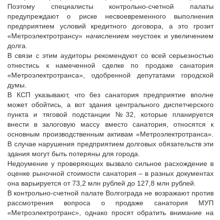
Поэтому специалисты контрольно-счетной палаты
предупреждают о риске несвоевременного выполнения
предприятием условий кредитного договора, а это грозит
«Метроэлектротрансу» начислением неустоек и увеличением
долга.
В связи с этим аудиторы рекомендуют со всей серьезностью
отнестись к намеченной сделке по продаже санатория
«Метроэлектротранса», одобренной депутатами городской
думы.
В КСП указывают, что без санатория предприятие вполне
может обойтись, а вот здания центрального диспетчерского
пункта и тяговой подстанции №32, которые планируется
внести в залоговую массу вместо санатория, относятся к
основным производственным активам «Метроэлектротранса».
В случае нарушения предприятием долговых обязательств эти
здания могут быть потеряны для города.
Недоумение у проверяющих вызвало сильное расхождение в
оценке рыночной стоимости санатория – в разных документах
она варьируется от 73,2 млн рублей до 127,8 млн рублей.
В контрольно-счетной палате Волгограда не возражают против
рассмотрения вопроса о продаже санатория МУП
«Метроэлектротранс», однако просят обратить внимание на