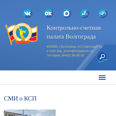
Контрольно-счетная
палата Волгограда
400066, г.Волгоград, ул.Советская, 4а
e-mail:
ksp_priem@volgadmin.ru
,
тел./факс (8442) 38-36-35
СМИ о КСП