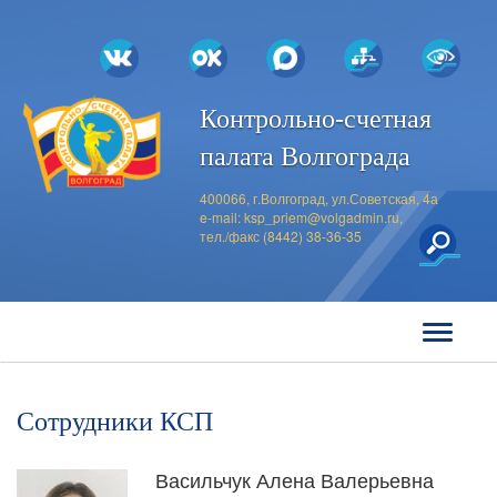
Контрольно-счетная
палата Волгограда
400066, г.Волгоград, ул.Советская, 4а
e-mail:
ksp_priem@volgadmin.ru
,
тел./факс (8442) 38-36-35
Сотрудники КСП
Васильчук Алена Валерьевна