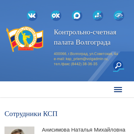
Контрольно-счетная
палата Волгограда
400066, г.Волгоград, ул.Советская, 4а
e-mail:
ksp_priem@volgadmin.ru
,
тел./факс (8442) 38-36-35
Сотрудники КСП
Анисимова Наталья Михайловна