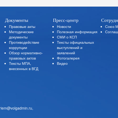
Документы
Пресс-центр
Сотрудн
Правовые акты
Новости
Союз 
Методические
Полезная информация
Соглаш
документы
СМИ о КСП
Противодействие
Тексты официальных
коррупции
выступлений и
Обзор нормативно-
заявлений
правовых актов
Фотогалерея
Тексты МПА,
Видео
внесенных в ВГД
priem@volgadmin.ru
,