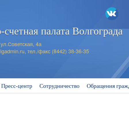
-счетная
палата Волгограда
 ул.Советская, 4а
lgadmin.ru
,
тел./факс (8442) 38-36-35
Пресс-центр
Сотрудничество
Обращения граж