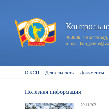
Контрольно
400066, г.Волгоград,
e-mail:
ksp_priem@vo
О КСП
Деятельность
Документы
Полезная информация
29.11.2021