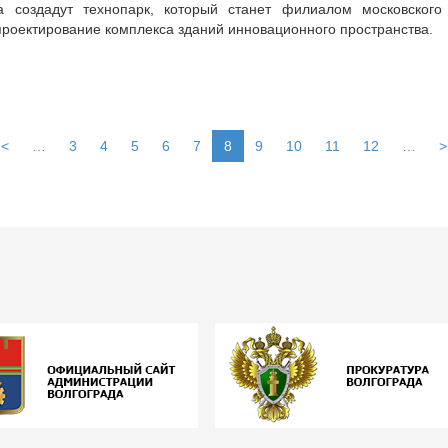
а создадут технопарк, который станет филиалом московского
проектирование комплекса зданий инновационного пространства.
<
…
3
4
5
6
7
8
9
10
11
12
…
>