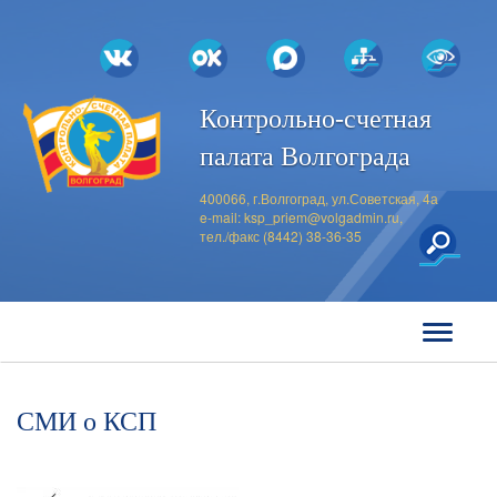
Контрольно-счетная
палата Волгограда
400066, г.Волгоград, ул.Советская, 4а
e-mail:
ksp_priem@volgadmin.ru
,
тел./факс (8442) 38-36-35
СМИ о КСП